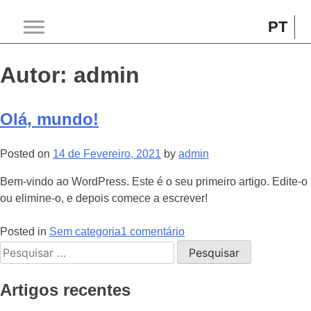
Skip
to
PT
Wonderfood
content
Autor:
admin
Olá, mundo!
Posted on
14 de Fevereiro, 2021
by
admin
Bem-vindo ao WordPress. Este é o seu primeiro artigo. Edite-o
ou elimine-o, e depois comece a escrever!
em
Posted in
Sem categoria
1 comentário
Pesquisar
Olá,
por:
mundo!
Artigos recentes