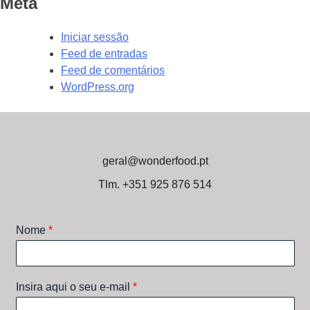
Meta
Iniciar sessão
Feed de entradas
Feed de comentários
WordPress.org
geral@wonderfood.pt
Tlm. +351 925 876 514
Nome
*
Insira aqui o seu e-mail
*